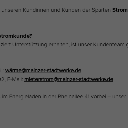
ur unseren Kundinnen und Kunden der Sparten
Strom
rstromkunde?
ziert Unterstützung erhalten, ist unser Kundenteam g
il:
w
ärme@mainzer-stadt
w
erke.de
92, E-Mail:
mieterstrom@mainzer-stadtwerke.de
im Energieladen in der Rheinallee 41 vorbei – unse