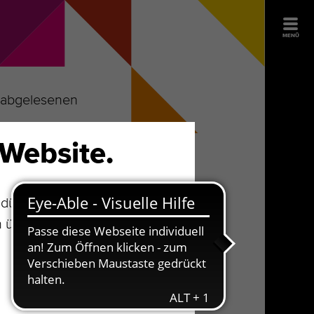
MENÜ
t abgelesenen
Website.
ürfen. Ihre Auswahl bleibt für
n über die