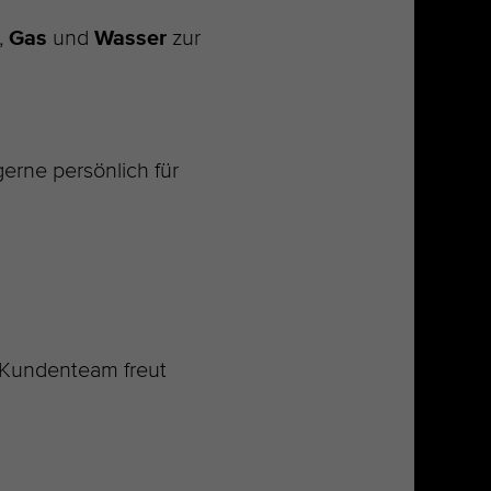
,
Gas
und
Wasser
zur
erne persönlich für
r Kundenteam freut